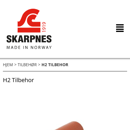
Hopp
rett
til
innholdet
HJEM
>
TILBEHØR
>
H2 TILBEHOR
H2 Tilbehor