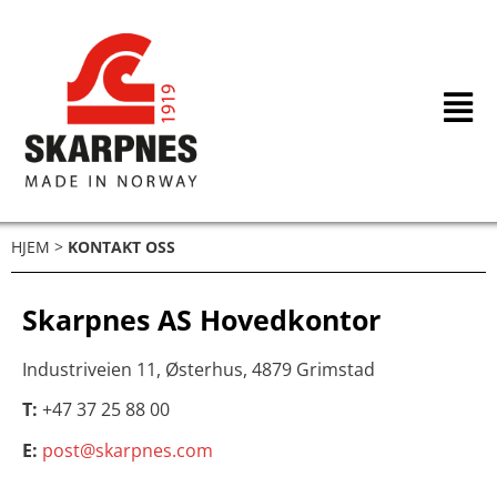
Hopp
rett
til
innholdet
HJEM
>
KONTAKT OSS
Skarpnes AS Hovedkontor
Industriveien 11, Østerhus, 4879 Grimstad
T:
+47 37 25 88 00
E:
post@skarpnes.com