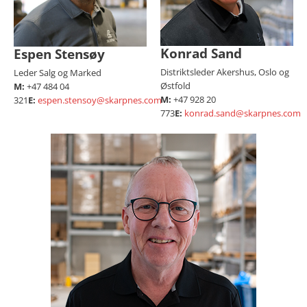
Konrad Sand
Espen Stensøy
Distriktsleder Akershus, Oslo og
Leder Salg og Marked
Østfold
M:
+47 484 04
M:
+47 928 20
321
E:
espen.stensoy@skarpnes.com
773
E:
konrad.sand@skarpnes.com