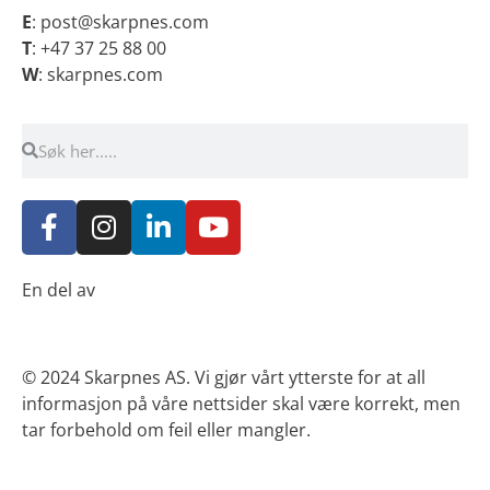
E
: post@skarpnes.com
T
: +47 37 25 88 00
W
: skarpnes.com
Søk
Søk
F
I
L
Y
a
n
i
o
c
s
n
u
e
t
k
t
En del av
b
a
e
u
o
g
d
b
o
r
i
e
© 2024
Skarpnes AS.
Vi gjør vårt ytterste for at all
k
a
n
informasjon på våre nettsider skal være korrekt, men
-
m
-
tar forbehold om feil eller mangler.
f
i
n