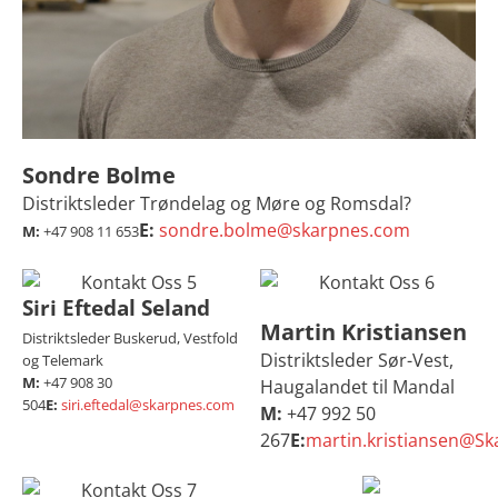
Sondre Bolme
Distriktsleder Trøndelag og Møre og Romsdal?
E:
sondre.bolme@skarpnes.com
M:
+47 908 11 653
Siri Eftedal Seland
Martin Kristiansen
Distriktsleder Buskerud, Vestfold
Distriktsleder Sør-Vest,
og Telemark
M:
+47 908 30
Haugalandet til Mandal
504
E:
siri.eftedal@skarpnes.com
M:
+47 992 50
267
E:
martin.kristiansen@S