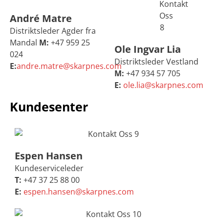
André Matre
Distriktsleder Agder fra
Mandal
M:
+47 959 25
Ole Ingvar Lia
024
Distriktsleder Vestland
E:
andre.matre@skarpnes.com
M:
+47 934 57 705
E:
ole.lia@skarpnes.com
Kundesenter
Espen Hansen
Kundeserviceleder
T:
+47 37 25 88 00
E:
espen.hansen@skarpnes.com