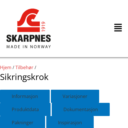
Hopp
rett
til
innholdet
Hjem
/
Tilbehør
/
Sikringskrok
Informasjon
Variasjoner
Produktdata
Dokumentasjon
Pakninger
Inspirasjon