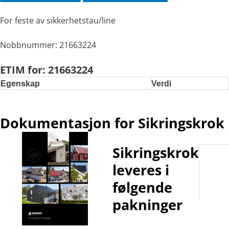
For feste av sikkerhetstau/line
Nobbnummer: 21663224
ETIM for: 21663224
Egenskap
Verdi
Dokumentasjon for Sikringskrok
Sikringskrok
Paknin
klasse
leveres i
F-PAK
følgende
pakninger