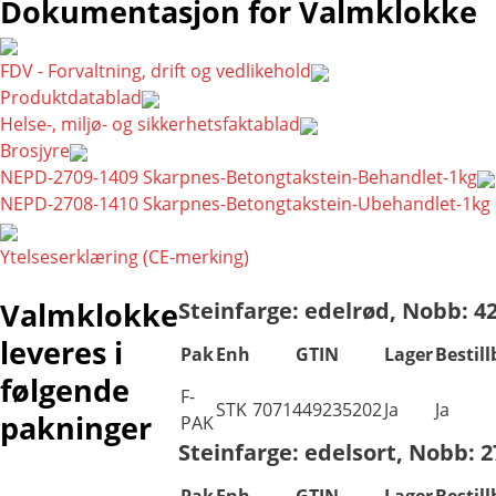
Dokumentasjon for Valmklokke
FDV - Forvaltning, drift og vedlikehold
Produktdatablad
Helse-, miljø- og sikkerhetsfaktablad
Brosjyre
NEPD-2709-1409 Skarpnes-Betongtakstein-Behandlet-1kg
NEPD-2708-1410 Skarpnes-Betongtakstein-Ubehandlet-1kg
Ytelseserklæring (CE-merking)
Valmklokke
Steinfarge: edelrød, Nobb: 4
leveres i
Pak
Enh
GTIN
Lager
Bestill
følgende
F-
STK
7071449235202
Ja
Ja
pakninger
PAK
Steinfarge: edelsort, Nobb: 
Pak
Enh
GTIN
Lager
Bestill