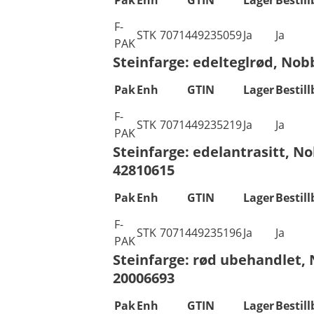
F-
STK
7071449235059
Ja
Ja
PAK
Steinfarge: edelteglrød, Nob
Pak
Enh
GTIN
Lager
Bestill
F-
STK
7071449235219
Ja
Ja
PAK
Steinfarge: edelantrasitt, N
42810615
Pak
Enh
GTIN
Lager
Bestill
F-
STK
7071449235196
Ja
Ja
PAK
Steinfarge: rød ubehandlet,
20006693
Pak
Enh
GTIN
Lager
Bestill