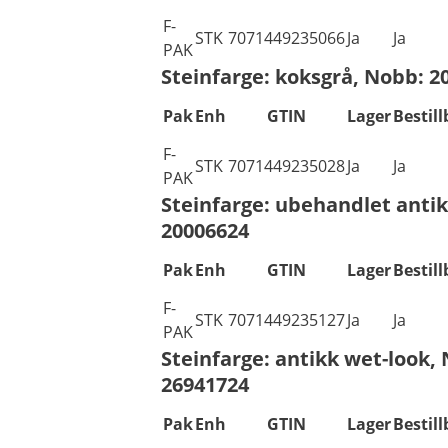
F-
STK
7071449235066
Ja
Ja
PAK
Steinfarge: koksgrå, Nobb: 2
Pak
Enh
GTIN
Lager
Bestill
F-
STK
7071449235028
Ja
Ja
PAK
Steinfarge: ubehandlet anti
20006624
Pak
Enh
GTIN
Lager
Bestill
F-
STK
7071449235127
Ja
Ja
PAK
Steinfarge: antikk wet-look,
26941724
Pak
Enh
GTIN
Lager
Bestill