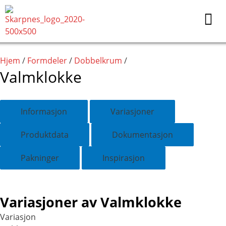
Hopp
rett
til
innholdet
Hjem
/
Formdeler
/
Dobbelkrum
/
Valmklokke
Informasjon
Variasjoner
Produktdata
Dokumentasjon
Pakninger
Inspirasjon
Variasjoner av Valmklokke
Variasjon