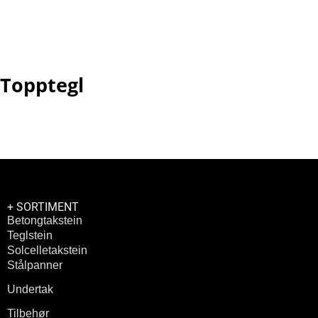
F-
STK
PAK
Topptegl
+ SORTIMENT
Betongtakstein
Teglstein
Solcelletakstein
Stålpanner
Undertak
Tilbehør