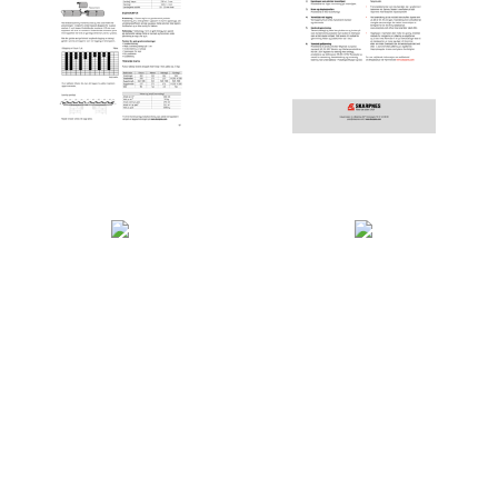
Leggeanvisning /
FDV - Forvaltning, drift og
Monteringsanvisning
vedlikehold
Produktdatablad
Brosjyre