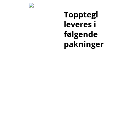
Topptegl
Ytelseserklæring (CE-merking)
Futura fa
leveres i
Pak
Enh
følgende
F-
STK
pakninger
PAK
Futura fa
Pak
Enh
F-
STK
PAK
Futura fa
Pak
Enh
F-
STK