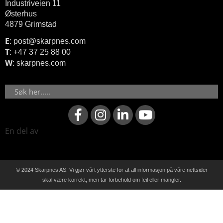
Industriveien 11
Østerhus
4879 Grimstad
E
: post@skarpnes.com
T
: +47 37 25 88 00
W
: skarpnes.com
Søk
F
I
L
Y
a
n
i
o
c
s
n
u
En del av
e
t
k
t
b
a
e
u
o
g
d
b
© 2024
Skarpnes AS.
Vi gjør vårt ytterste for at all informasjon på våre nettsider
o
r
i
e
skal være korrekt, men tar forbehold om feil eller mangler.
k
a
n
-
m
-
f
i