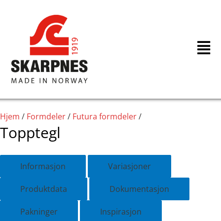
Hopp
rett
til
innholdet
Hjem
/
Formdeler
/
Futura formdeler
/
Topptegl
Informasjon
Variasjoner
Produktdata
Dokumentasjon
Pakninger
Inspirasjon