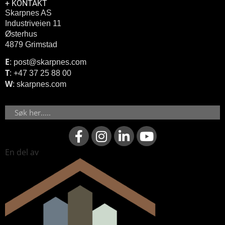
+ KONTAKT
Skarpnes AS
Industriveien 11
Østerhus
4879 Grimstad
E
: post@skarpnes.com
T
: +47 37 25 88 00
W
: skarpnes.com
Søk
F
I
L
Y
a
n
i
o
c
s
n
u
En del av
e
t
k
t
b
a
e
u
o
g
d
b
o
r
i
e
k
a
n