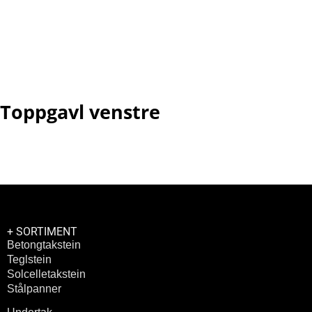
Pak
Enh
F-
STK
PAK
Toppgavl venstre
+ SORTIMENT
Betongtakstein
Teglstein
Solcelletakstein
Stålpanner
Undertak