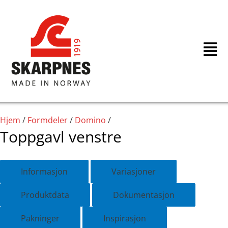
Hopp
rett
til
innholdet
Hjem
/
Formdeler
/
Domino
/
Toppgavl venstre
Informasjon
Variasjoner
Produktdata
Dokumentasjon
Pakninger
Inspirasjon