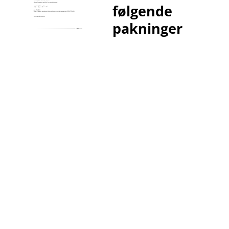
følgende
F-
STK
pakninger
PAK
Ytelseserklæring (CE-merking)
Dominofa
Pak
Enh
F-
STK
PAK
Dominofa
Pak
Enh
F-
STK
PAK
Dominofa
Nobb: 45
Pak
Enh