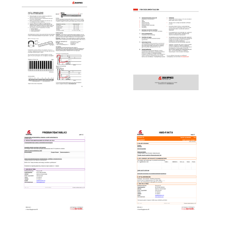
Leggeanvisning /
FDV - Forvaltning, drift og
Monteringsanvisning
vedlikehold
Produktdatablad
Helse-, miljø- og