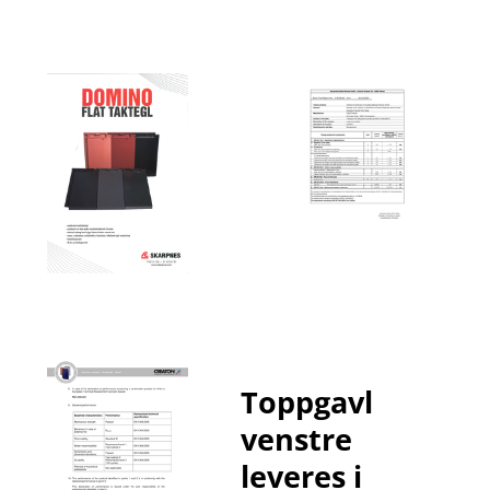
sikkerhetsfaktablad
Sertifikat, teknisk godkjenning
Brosjyre
Toppgavl
Dominofa
venstre
45285686
leveres i
Pak
Enh