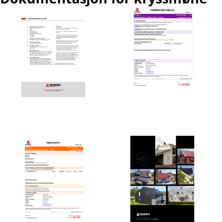
Produktdatablad
FDV - Forvaltning, drift og
vedlikehold