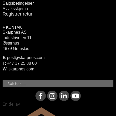
Salgsbetingelser
Avviksskjema
Registrer retur
+ KONTAKT
Skarpnes AS
Industriveien 11
Østerhus
4879 Grimstad
E
: post@skarpnes.com
T
: +47 37 25 88 00
W
: skarpnes.com
Søk
F
I
L
Y
a
n
i
o
c
s
n
u
En del av
e
t
k
t