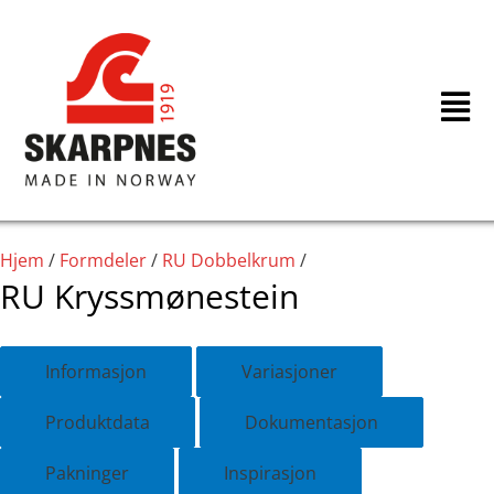
Hopp
rett
til
innholdet
Hjem
/
Formdeler
/
RU Dobbelkrum
/
RU Kryssmønestein
Informasjon
Variasjoner
Produktdata
Dokumentasjon
Pakninger
Inspirasjon