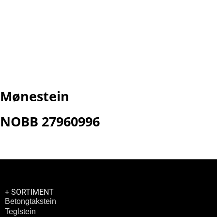
PAK
D-
PAK
PAK
T-
PAL
PAK
Mønestein
NOBB 27960996
+ SORTIMENT
Betongtakstein
Teglstein