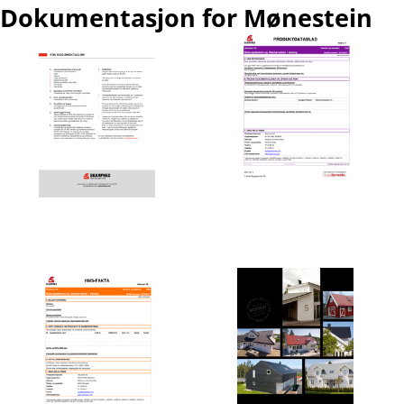
Dokumentasjon for Mønestein
Produktdatablad
FDV - Forvaltning, drift og
vedlikehold