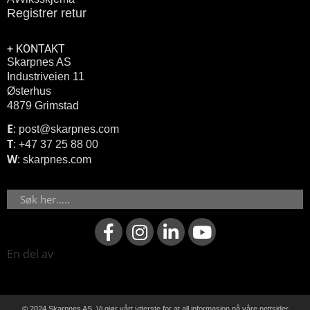
Registrer retur
+ KONTAKT
Skarpnes AS
Industriveien 11
Østerhus
4879 Grimstad
E
: post@skarpnes.com
T
: +47 37 25 88 00
W
: skarpnes.com
Søk
F
I
L
Y
a
n
i
o
c
s
n
u
En del av
e
t
k
t
b
a
e
u
o
g
d
b
© 2024
Skarpnes AS.
Vi gjør vårt ytterste for at all informasjon på våre nettsider