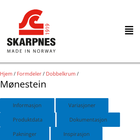
Hopp
rett
til
innholdet
Hjem
/
Formdeler
/
Dobbelkrum
/
Mønestein
Informasjon
Variasjoner
Produktdata
Dokumentasjon
Pakninger
Inspirasjon