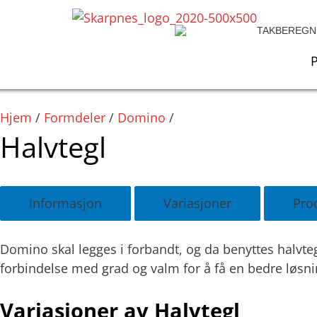
Hopp
rett
TAKBEREGN
til
innholdet
Hjem
/
Formdeler
/
Domino
/
Halvtegl
Informasjon
Variasjoner
Pro
Domino skal legges i forbandt, og da benyttes halvteg
forbindelse med grad og valm for å få en bedre løsni
Variasjoner av Halvtegl