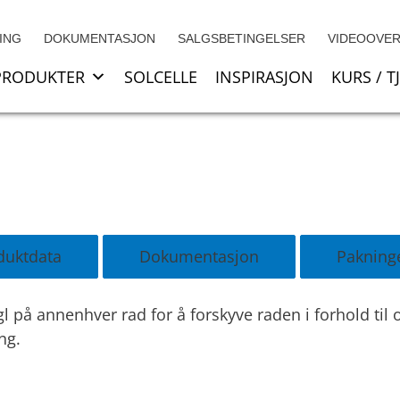
ING
DOKUMENTASJON
SALGSBETINGELSER
VIDEOOVER
PRODUKTER
SOLCELLE
INSPIRASJON
KURS / T
duktdata
Dokumentasjon
Pakning
l på annenhver rad for å forskyve raden i forhold til
ng.