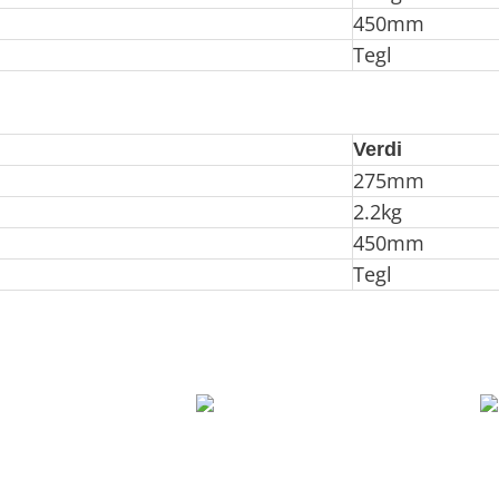
450mm
Tegl
Verdi
275mm
2.2kg
450mm
Tegl
likehold
Produktdatablad
Helse-, miljø- og s