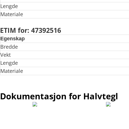
Lengde
Materiale
ETIM for: 47392516
Egenskap
Bredde
Vekt
Lengde
Materiale
Dokumentasjon for Halvtegl
Leggeanvisning /
FDV - Forvaltning, drift og ved
Monteringsanvisning