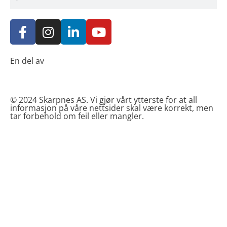
F
I
L
Y
a
n
i
o
c
s
n
u
e
t
k
t
En del av
b
a
e
u
o
g
d
b
o
r
i
e
© 2024
Skarpnes AS.
Vi gjør vårt ytterste for at all
informasjon på våre nettsider skal være korrekt, men
k
a
n
tar forbehold om feil eller mangler.
-
m
-
f
i
n