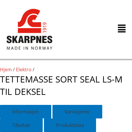
Hopp
rett
til
innholdet
Hjem
/
Elektro
/
TETTEMASSE SORT SEAL LS-M
TIL DEKSEL
Informasjon
Variasjoner
Tilbehør
Produktdata