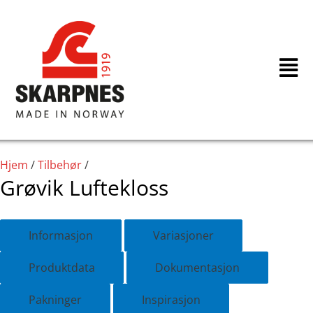
Hopp
rett
til
innholdet
Hjem
/
Tilbehør
/
Grøvik Luftekloss
Informasjon
Variasjoner
Produktdata
Dokumentasjon
Pakninger
Inspirasjon