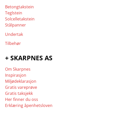
be
Betongtakstein
left
Teglstein
blank
Solcelletakstein
Stålpanner
Undertak
Tilbehør
+ SKARPNES AS
Om Skarpnes
Inspirasjon
Miljødeklarasjon
Gratis vareprøve
Gratis taksjekk
Her finner du oss
Erklæring åpenhetsloven