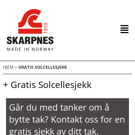
Hopp
rett
til
innholdet
HJEM
>
GRATIS SOLCELLESJEKK
+ Gratis Solcellesjekk
Går du med tanker om å
bytte tak? Kontakt oss for en
gratis sjekk av ditt tak.