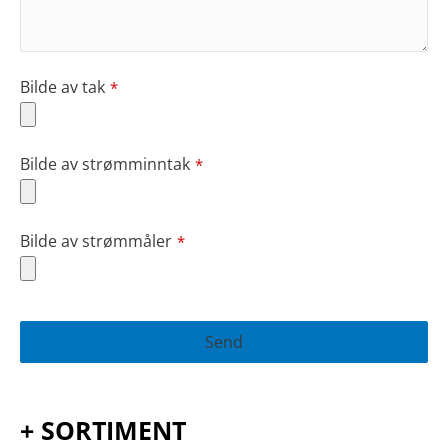
Bilde av tak
*
Bilde av strømminntak
*
Bilde av strømmåler
*
Send
This
field
+ SORTIMENT
should