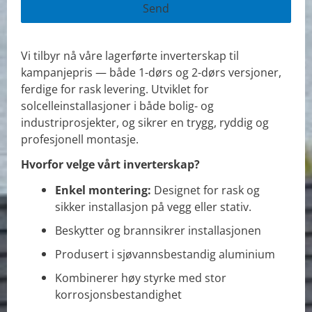
Send
This
Vi tilbyr nå våre lagerførte inverterskap til
field
kampanjepris — både 1-dørs og 2-dørs versjoner,
should
ferdige for rask levering. Utviklet for
be
solcelleinstallasjoner i både bolig- og
left
industriprosjekter, og sikrer en trygg, ryddig og
blank
profesjonell montasje.
Hvorfor velge vårt inverterskap?
Enkel montering:
Designet for rask og
sikker installasjon på vegg eller stativ.
Beskytter og brannsikrer installasjonen
Produsert i sjøvannsbestandig aluminium
Kombinerer høy styrke med stor
korrosjonsbestandighet