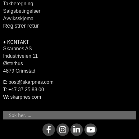
Takberegning
Salgsbetingelser
Avviksskjema
Registrer retur
+ KONTAKT
Skarpnes AS
Industriveien 11
Østerhus
4879 Grimstad
E
: post@skarpnes.com
T
: +47 37 25 88 00
W
: skarpnes.com
Søk
F
I
L
Y
a
n
i
o
c
s
n
u