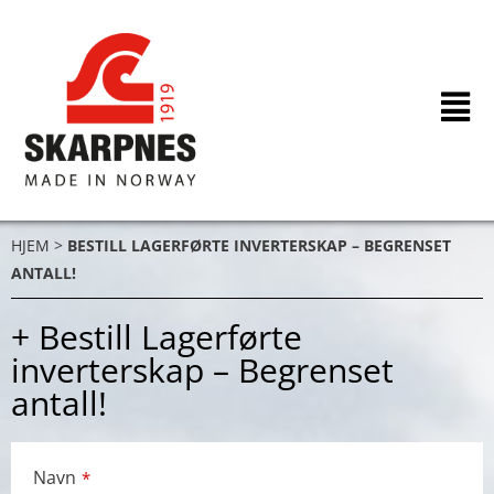
Hopp
rett
til
innholdet
HJEM
>
BESTILL LAGERFØRTE INVERTERSKAP – BEGRENSET
ANTALL!
+ Bestill Lagerførte
inverterskap – Begrenset
antall!
Navn
*