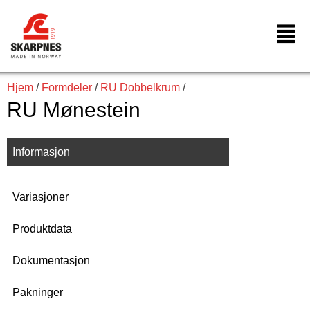
Hopp
rett
til
innholdet
Hjem
/
Formdeler
/
RU Dobbelkrum
/
RU Mønestein
Informasjon
Variasjoner
Produktdata
Dokumentasjon
Pakninger