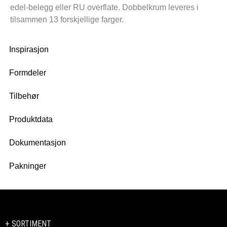
edel-belegg eller RU overflate. Dobbelkrum leveres i
tilsammen 13 forskjellige farger.
Inspirasjon
Formdeler
Tilbehør
Produktdata
Dokumentasjon
Pakninger
+ SORTIMENT