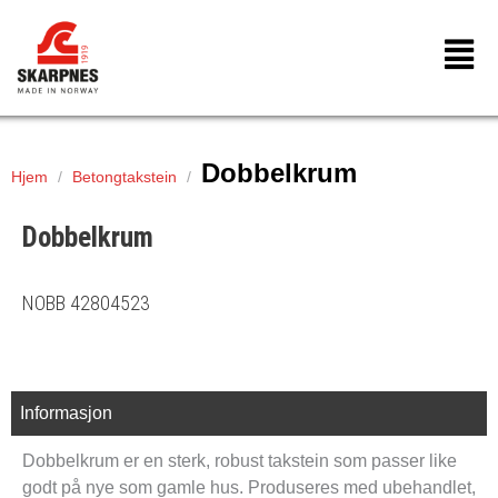
Hopp
rett
til
innholdet
Dobbelkrum
Hjem
/
Betongtakstein
/
Dobbelkrum
NOBB 42804523
Informasjon
Dobbelkrum er en sterk, robust takstein som passer like
godt på nye som gamle hus. Produseres med ubehandlet,