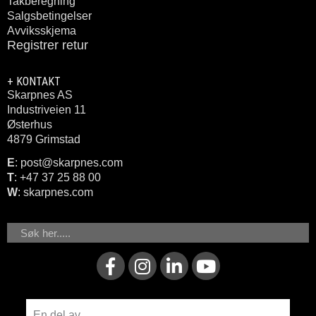
Takberegning
Salgsbetingelser
Avviksskjema
Registrer retur
+ KONTAKT
Skarpnes AS
Industriveien 11
Østerhus
4879 Grimstad
E
: post@skarpnes.com
T
: +47 37 25 88 00
W
: skarpnes.com
Søk
F
I
L
Y
a
n
i
o
c
s
n
u
e
t
k
t
En del av