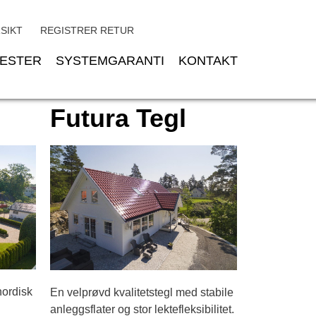
SIKT
REGISTRER RETUR
NESTER
SYSTEMGARANTI
KONTAKT
l
Futura Tegl
nordisk
En velprøvd kvalitetstegl med stabile
anleggsflater og stor lektefleksibilitet.