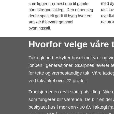
med dy
som ligger nærmest opp til gamle
ute. Le
håndstrøgne taktegl. Den egner seg
overfla
derfor spesielt godt til bygg hvor en
naturrø
ønsker å bevare gammel
bygningsstil.
Hvorfor velge våre 
Takteglene beskytter huset mot vær og vind 
jobben i generasjoner. Skarpnes leverer t
for tette og værbestandige tak. Våre takt
ved takvinkel over 22 grader.
Tradisjon er en arv i stadig utvikling. N
som fungerer blir værende. De blir en del a
beskyttet hus i mer enn 400 år. Taktegl f