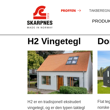
Hopp
rett
TAKBEREGN
til
PRODU
innholdet
H2 Vingetegl
Do
Flat te
H2 er en tradisjonell ekstrudert
norske 
vingetegl, og er den typen taktegl