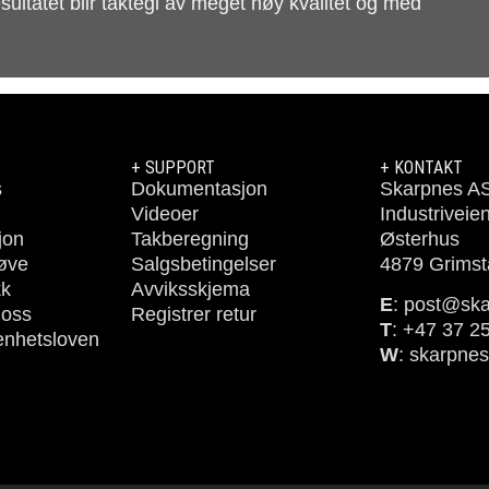
ultatet blir taktegl av meget høy kvalitet og med
+ SUPPORT
+ KONTAKT
s
Dokumentasjon
Skarpnes A
Videoer
Industriveie
jon
Takberegning
Østerhus
røve
Salgsbetingelser
4879 Grimst
kk
Avviksskjema
E
: post@sk
 oss
Registrer retur
T
: +47 37 2
enhetsloven
W
: skarpne