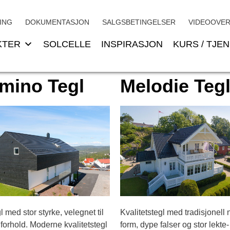
ING
DOKUMENTASJON
SALGSBETINGELSER
VIDEOOVER
KTER
SOLCELLE
INSPIRASJON
KURS / TJE
mino Tegl
Melodie Teg
gl med stor styrke, velegnet til
Kvalitetstegl med tradisjonell 
forhold. Moderne kvalitetstegl
form, dype falser og stor lekte-