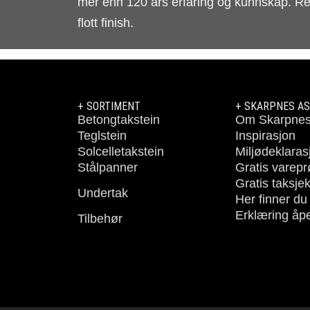
mer enn 120 års erfaring og kunnskap. Res
flott finish.
+ SORTIMENT
+ SKARPNES AS
Betongtakstein
Om Skarpne
Teglstein
Inspirasjon
Solcelletakstein
Miljødeklaras
Stålpanner
Gratis varep
Gratis taksje
Undertak
Her finner du
Erklæring åp
Tilbehør