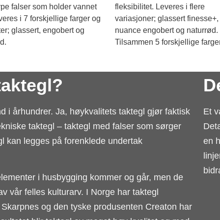
pe falser som holder vannet
fleksibilitet. Leveres i flere
veres i 7 forskjellige farger og
variasjoner; glassert finesse+,
ter; glassert, engobert og
nuance engobert og naturrød.
d.
Tilsammen 5 forskjellige farge
taktegl?
De
i århundrer. Ja, høykvalitets taktegl gjør faktisk
Et v
ekniske taktegl – taktegl med falser som sørger
Det
egl kan legges på forenklede undertak
en h
linj
bidr
ye elementer i husbygging kommer og går, men de
v vår felles kulturarv. I Norge har taktegl
ra Skarpnes og den tyske produsenten Creaton har