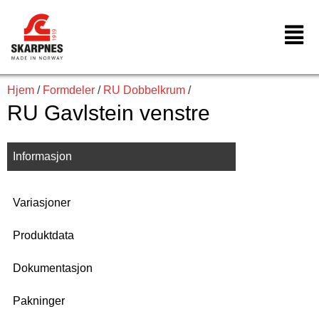
Hopp
rett
til
innholdet
Hjem
/
Formdeler
/
RU Dobbelkrum
/
RU Gavlstein venstre
Informasjon
Variasjoner
Produktdata
Dokumentasjon
Pakninger