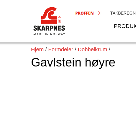
Hopp
rett
TAKBEREGN
til
PRODU
innholdet
Hjem
/
Formdeler
/
Dobbelkrum
/
Gavlstein høyre