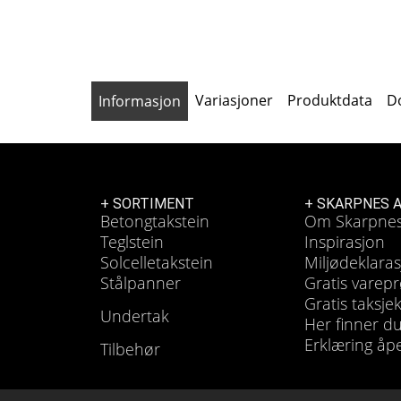
Variasjoner
Produktdata
D
Informasjon
+ SORTIMENT
+ SKARPNES 
Betongtakstein
Om Skarpne
Teglstein
Inspirasjon
Solcelletakstein
Miljødeklara
Stålpanner
Gratis varep
Gratis taksje
Undertak
Her finner d
Erklæring åp
Tilbehør