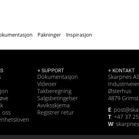
okumentasjon
Pakninger
Inspirasjon
AS
+ SUPPORT
+ KONTAKT
s
Dokumentasjon
Skarpnes A
Videoer
Industriveie
sjon
Takberegning
Østerhus
røve
Salgsbetingelser
4879 Grims
kk
Avviksskjema
E
: post@sk
u oss
Registrer retur
T
: +47 37 25
enhetsloven
W
: skarpne