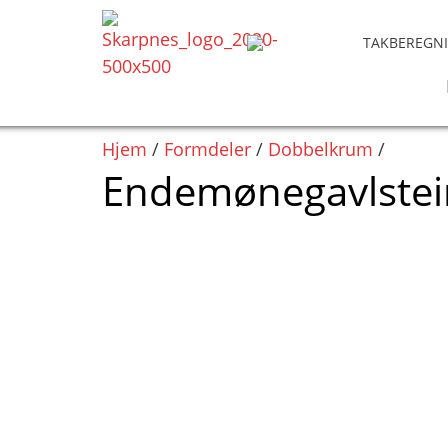
Hopp
rett
TAKBEREGN
til
innholdet
Hjem
/
Formdeler
/
Dobbelkrum
/
Endemønegavlstein