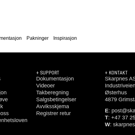
mentasjon
Pakninger
Inspirasjon
+ SUPPORT
+ KONTAKT
s
Dokumentasjon
Skarpnes A
Videoer
Industriveie
jon
Takberegning
Østerhus
røve
Salgsbetingelser
4879 Grimst
kk
Avviksskjema
E
: post@sk
 oss
Registrer retur
T
: +47 37 2
enhetsloven
W
: skarpne