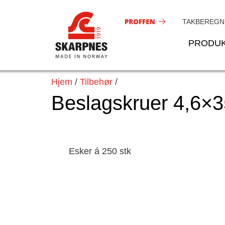
Hopp
rett
TAKBEREGN
til
PRODU
innholdet
Hjem
/
Tilbehør
/
Beslagskruer 4,6×
Esker á 250 stk