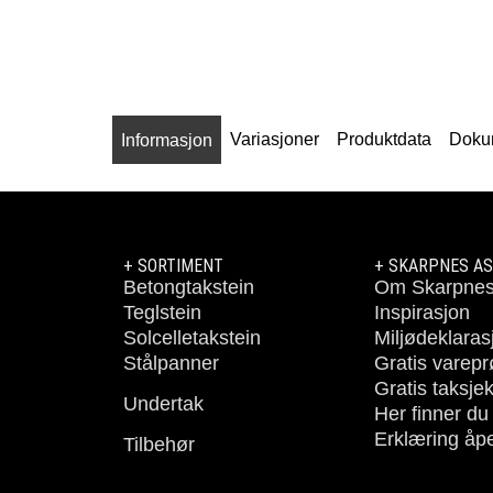
Variasjoner
Produktdata
Doku
Informasjon
+ SORTIMENT
+ SKARPNES AS
Betongtakstein
Om Skarpne
Teglstein
Inspirasjon
Solcelletakstein
Miljødeklaras
Stålpanner
Gratis varep
Gratis taksje
Undertak
Her finner du
Erklæring åp
Tilbehør