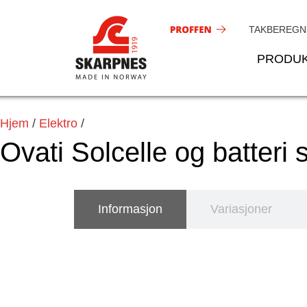
Hopp
rett
TAKBEREGN
til
PRODU
innholdet
Hjem
/
Elektro
/
Ovati Solcelle og batteri s
Informasjon
Variasjoner