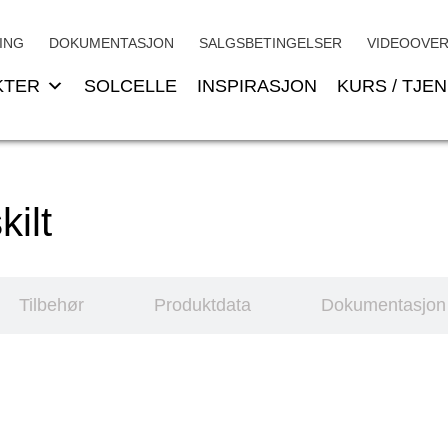
ING
DOKUMENTASJON
SALGSBETINGELSER
VIDEOOVER
KTER
SOLCELLE
INSPIRASJON
KURS / TJE
kilt
Tilbehør
Produktdata
Dokumentasjon